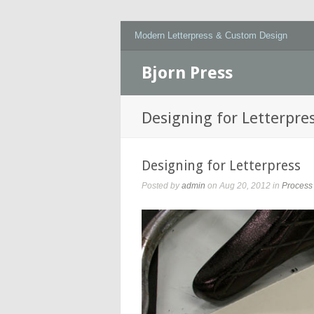
Modern Letterpress & Custom Design
Bjorn Press
Designing for Letterpre
Designing for Letterpress
Posted by
admin
on Aug 20, 2012 in
Process