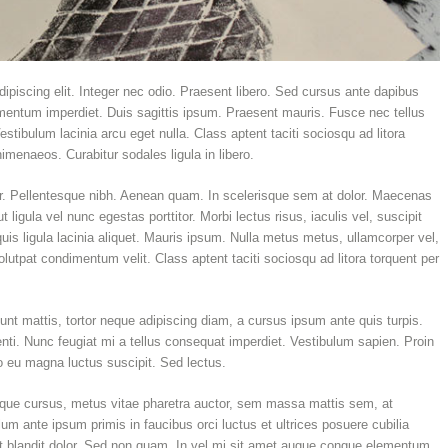
ipiscing elit. Integer nec odio. Praesent libero. Sed cursus ante dapibus
ementum imperdiet. Duis sagittis ipsum. Praesent mauris. Fusce nec tellus
ibulum lacinia arcu eget nulla. Class aptent taciti sociosqu ad litora
imenaeos. Curabitur sodales ligula in libero.
tor. Pellentesque nibh. Aenean quam. In scelerisque sem at dolor. Maecenas
t ligula vel nunc egestas porttitor. Morbi lectus risus, iaculis vel, suscipit
uis ligula lacinia aliquet. Mauris ipsum. Nulla metus metus, ullamcorper vel,
lutpat condimentum velit. Class aptent taciti sociosqu ad litora torquent per
unt mattis, tortor neque adipiscing diam, a cursus ipsum ante quis turpis.
otenti. Nunc feugiat mi a tellus consequat imperdiet. Vestibulum sapien. Proin
o eu magna luctus suscipit. Sed lectus.
que cursus, metus vitae pharetra auctor, sem massa mattis sem, at
 ante ipsum primis in faucibus orci luctus et ultrices posuere cubilia
nt blandit dolor. Sed non quam. In vel mi sit amet augue congue elementum.