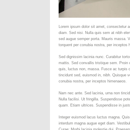
Lorem ipsum dolor sit amet, consectetur ad
diam. Sed nisi. Nulla quis sem at nibh el
sed augue semper porta. Mauris massa. Vest
torquent per conubia nostra, per inceptos h
Sed dignissim lacinia nunc. Curabitur tor
mattis. Sed convallis tristique sem. Proin u
quis, luctus non, massa. Fusce ac turpis q
tincidunt sed, euismod in, nibh. Quisque vo
conubia nostra, per inceptos himenaeos.
Nam nec ante. Sed lacinia, urna non tincid
Nulla facilisi. Ut fringilla. Suspendisse p
quam. Etiam ultrices. Suspendisse in just
Integer euismod lacus luctus magna. Quis
interdum magna augue eget diam. Vestibulum
Curae; Morbi lacinia molestie dui. Praese