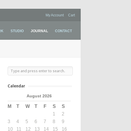
My Account
Cart
RK
STUDIO
JOURNAL
CONTACT
Calendar
August 2026
M
T
W
T
F
S
S
1
2
3
4
5
6
7
8
9
10
11
12
13
14
15
16