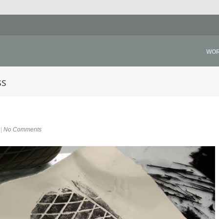
WO
ss
|
No Comments